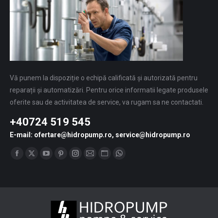
Vă punem la dispoziție o echipă calificată și autorizată pentru
reparații și automatizări. Pentru orice informatii legate produsele
oferite sau de activitatea de service, va rugam sa ne contactati.
+40724 519 545
E-mail: ofertare@hidropump.ro, service@hidropump.ro
Find us on:
Facebook
X
YouTube
Pinterest
Instagram
Mail
Website
Whatsapp
page
page
page
page
page
page
page
page
opens
opens
opens
opens
opens
opens
opens
opens
in
in
in
in
in
in
in
in
new
new
new
new
new
new
new
new