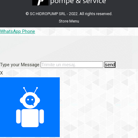
window
window
window
window
window
window
window
window
© SC HIDROPUMP SRL - 2022. All rights reserved.
Store Menu
WhatsApp
Phone
Type your Message
send
X