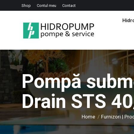
Shop
Contul meu
Contact
Hid
Pompă submer
Drain STS 40
You are here:
Home
Furnizori | Pro