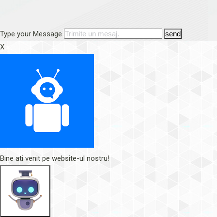
Type your Message
send
X
Bine ati venit pe website-ul nostru!