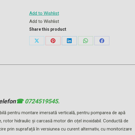
Add to Wishlist
Add to Wishlist
Share this product
Share
Share
Share
Share
Share
on
on
on
on
on
X
Pinterest
LinkedIn
WhatsApp
Facebook
elefon
☎ 0724519545.
ilă pentru montare imersată verticală, pentru pomparea de apă
 rotor hidraulic şi carcasă motor din oțel inoxidabil. Conductă de
ăcire prin suprafață în versiunea cu curent alternativ, cu monitorizare