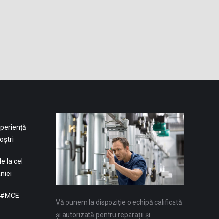
xperiență
oștri
e la cel
niei
: #MCE
Vă punem la dispoziție o echipă calificată
și autorizată pentru reparații și