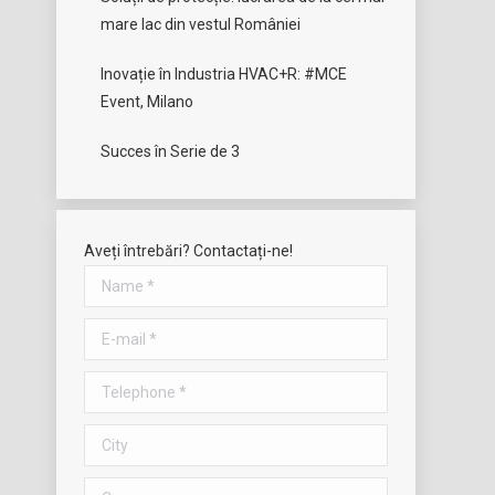
mare lac din vestul României
Inovație în Industria HVAC+R: #MCE
Event, Milano
Succes în Serie de 3
Aveți întrebări? Contactați-ne!
Name *
E-mail *
Telephone *
City
Company