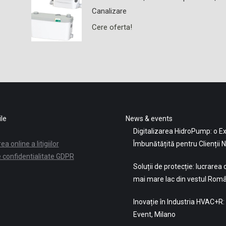
Canalizare
Cere oferta!
ile
News & events
Digitalizarea HidroPump: o E
a online a litigiilor
Îmbunătățită pentru Clienții N
e confidentialitate GDPR
Soluții de protecție: lucrarea d
mai mare lac din vestul Româ
Inovație în Industria HVAC+R
Event, Milano