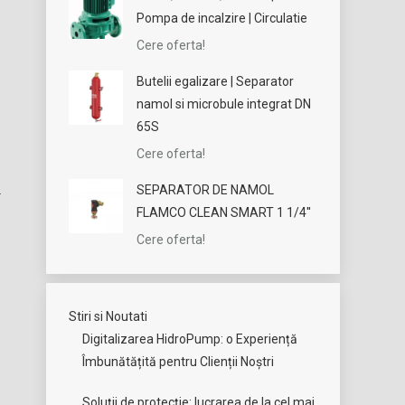
Pompa de incalzire | Circulatie
Cere oferta!
Butelii egalizare | Separator
namol si microbule integrat DN
65S
Cere oferta!
SEPARATOR DE NAMOL
FLAMCO CLEAN SMART 1 1/4''
Cere oferta!
Stiri si Noutati
Digitalizarea HidroPump: o Experiență
Îmbunătățită pentru Clienții Noștri
Soluții de protecție: lucrarea de la cel mai