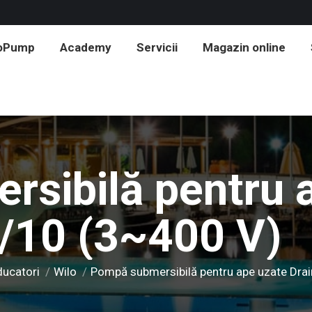
roPump
Academy
Servicii
Magazin online
sibilă pentru 
/10 (3~400 V)
ducatori
Wilo
Pompă submersibilă pentru ape uzate Dra