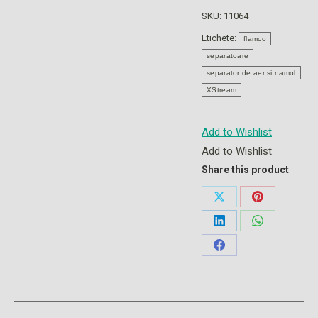
SKU:
11064
Etichete:
flamco
separatoare
separator de aer si namol
XStream
Add to Wishlist
Add to Wishlist
Share this product
Share
Share
on
on
Share
Share
X
Pinterest
on
on
Share
LinkedIn
WhatsApp
on
Facebook