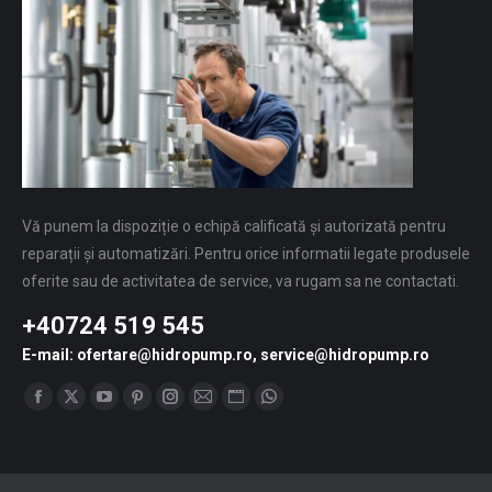
Vă punem la dispoziție o echipă calificată și autorizată pentru
reparații și automatizări. Pentru orice informatii legate produsele
oferite sau de activitatea de service, va rugam sa ne contactati.
+40724 519 545
E-mail: ofertare@hidropump.ro, service@hidropump.ro
Find us on:
Facebook
X
YouTube
Pinterest
Instagram
Mail
Website
Whatsapp
page
page
page
page
page
page
page
page
opens
opens
opens
opens
opens
opens
opens
opens