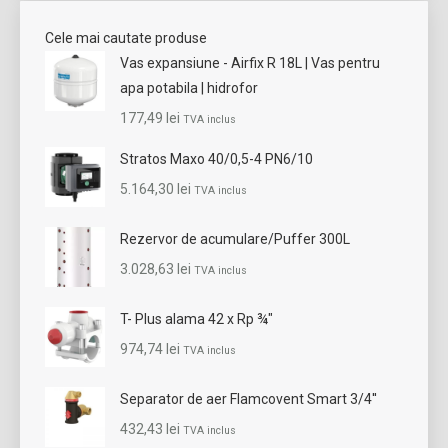
Cele mai cautate produse
Vas expansiune - Airfix R 18L | Vas pentru
apa potabila | hidrofor
177,49
lei
TVA inclus
Stratos Maxo 40/0,5-4 PN6/10
5.164,30
lei
TVA inclus
Rezervor de acumulare/Puffer 300L
3.028,63
lei
TVA inclus
T- Plus alama 42 x Rp ¾"
974,74
lei
TVA inclus
Separator de aer Flamcovent Smart 3/4''
432,43
lei
TVA inclus