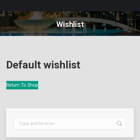
Wishlist
You are here:
Default wishlist
Return To Shop
Search: