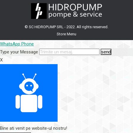
in
in
in
in
in
in
in
in
new
new
new
new
new
new
new
new
window
window
window
window
window
window
window
window
© SC HIDROPUMP SRL - 2022. All rights reserved.
Store Menu
WhatsApp
Phone
Type your Message
send
X
Bine ati venit pe website-ul nostru!