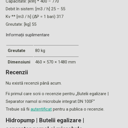
Capacitate: [kW] * 400 – 770
Debit în sistem: [m3 / h] 25 – 55
Kv ** [m3 / h] (ΔP = 1 bari) 317
Greutate: [kg] 55
Informații suplimentare
Greutate
80 kg
Dimensiuni
460 × 570 × 1480 mm
Recenzii
Nu există recenzii până acum.
Fii primul care scrii o recenzie pentru „Butelii egalizare |
Separator namol si microbule integrat DN 100F”
Trebuie să fii
autentificat
pentru a publica o recenzie.
Hidropump | Butelii egalizare |