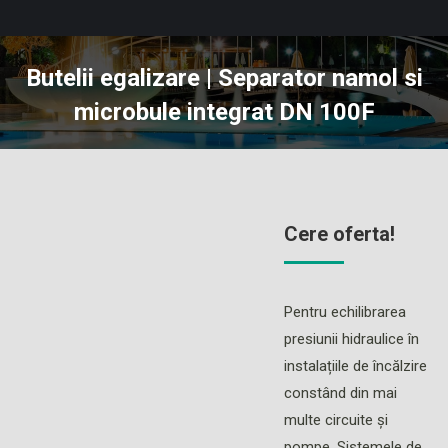
Butelii egalizare | Separator namol si
microbule integrat DN 100F
You are here:
Cere oferta!
Pentru echilibrarea
presiunii hidraulice în
instalațiile de încălzire
constând din mai
multe circuite și
pompe. Sistemele de