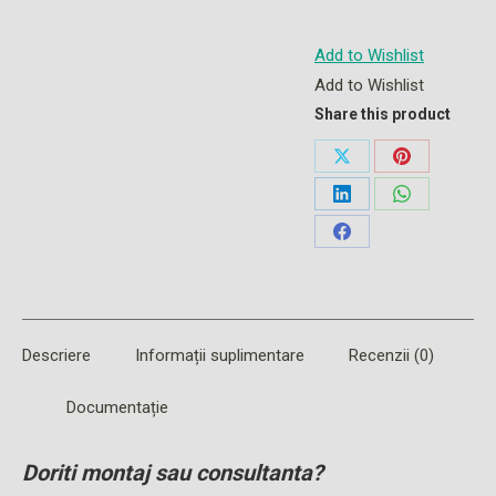
Add to Wishlist
Add to Wishlist
Share this product
Share
Share
on
on
Share
Share
X
Pinterest
on
on
Share
LinkedIn
WhatsApp
on
Facebook
Descriere
Informații suplimentare
Recenzii (0)
Documentație
Doriti montaj sau consultanta?