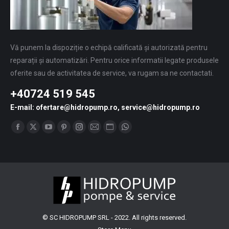
Vă punem la dispoziție o echipă calificată și autorizată pentru
reparații și automatizări. Pentru orice informatii legate produsele
oferite sau de activitatea de service, va rugam sa ne contactati.
+40724 519 545
E-mail: ofertare@hidropump.ro, service@hidropump.ro
Find us on:
Facebook
X
YouTube
Pinterest
Instagram
Mail
Website
Whatsapp
page
page
page
page
page
page
page
page
opens
opens
opens
opens
opens
opens
opens
opens
in
in
in
in
in
in
in
in
new
new
new
new
new
new
new
new
window
window
window
window
window
window
window
window
© SC HIDROPUMP SRL - 2022. All rights reserved.