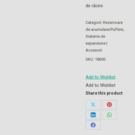
de răcire.
Categorii:
Rezervoare
de acumulare/Puffere
,
Sisteme de
expansiune |
Accesorii
SKU:
18600
Add to Wishlist
Add to Wishlist
Share this product
Share
Share
on
on
Share
Share
X
Pinterest
on
on
Share