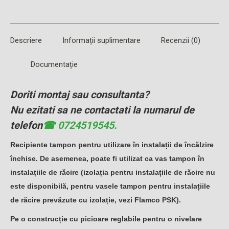
LinkedIn
WhatsApp
on
Facebook
Descriere
Informații suplimentare
Recenzii (0)
Documentație
Doriti montaj sau consultanta?
Nu ezitati sa ne contactati la numarul de
telefon
☎ 0724519545.
Recipiente tampon pentru utilizare în instalații de încălzire
închise. De asemenea, poate fi utilizat ca vas tampon în
instalațiile de răcire (izolația pentru instalațiile de răcire nu
este disponibilă, pentru vasele tampon pentru instalațiile
de răcire prevăzute cu izolație, vezi Flamco PSK).
Pe o construcție cu picioare reglabile pentru o nivelare