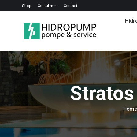
Shop
Contul meu
Contact
Hid
Strato
You ar
Home