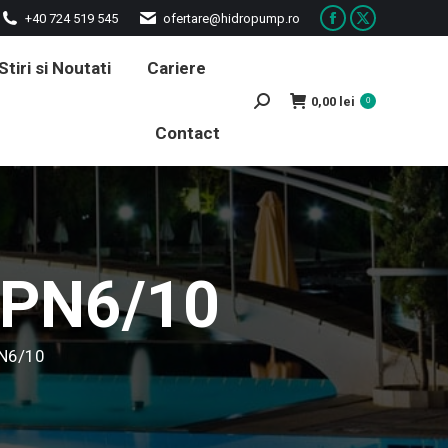
+40 724 519 545
ofertare@hidropump.ro
Facebook
X
page
page
Stiri si Noutati
Cariere
opens
opens
0,00
lei
Search:
0
in
in
Contact
new
new
window
window
 PN6/10
PN6/10