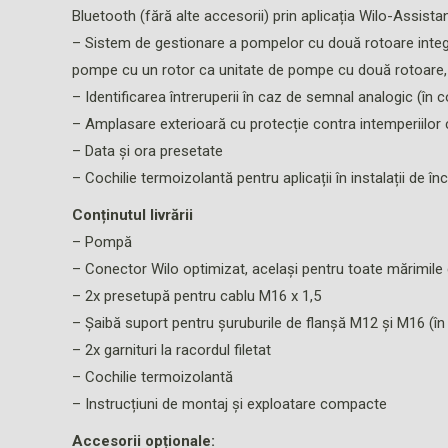
Bluetooth (fără alte accesorii) prin aplicația Wilo-Assista
– Sistem de gestionare a pompelor cu două rotoare integr
pompe cu un rotor ca unitate de pompe cu două rotoare,
– Identificarea întreruperii în caz de semnal analogic (în
– Amplasare exterioară cu protecție contra intemperiilor 
– Data și ora presetate
– Cochilie termoizolantă pentru aplicații în instalații de înc
Conținutul livrării
– Pompă
– Conector Wilo optimizat, același pentru toate mărimile
– 2x presetupă pentru cablu M16 x 1,5
– Șaibă suport pentru șuruburile de flanșă M12 și M16 (în
– 2x garnituri la racordul filetat
– Cochilie termoizolantă
– Instrucțiuni de montaj și exploatare compacte
Accesorii opționale: