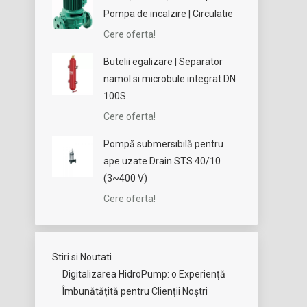
Pompa de incalzire | Circulatie
Cere oferta!
Butelii egalizare | Separator
namol si microbule integrat DN
100S
Cere oferta!
Pompă submersibilă pentru
ape uzate Drain STS 40/10
(3~400 V)
Cere oferta!
Stiri si Noutati
Digitalizarea HidroPump: o Experiență
Îmbunătățită pentru Clienții Noștri