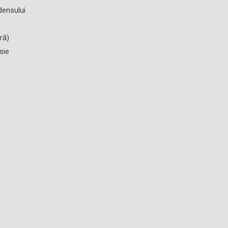
densului
ră)
sie