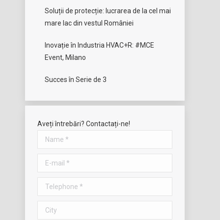
Soluții de protecție: lucrarea de la cel mai
mare lac din vestul României
Inovație în Industria HVAC+R: #MCE
Event, Milano
Succes în Serie de 3
Aveți întrebări? Contactați-ne!
Name *
E-mail *
Telephone *
City