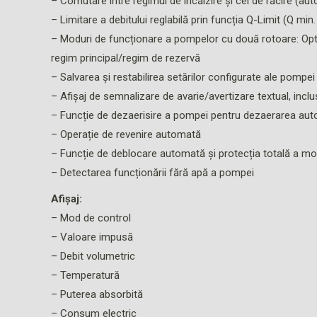
– Comutare între regimul de încălzire și cel de răcire (a
– Limitare a debitului reglabilă prin funcția Q-Limit (Q min.
– Moduri de funcționare a pompelor cu două rotoare: Opti
regim principal/regim de rezervă
– Salvarea și restabilirea setărilor configurate ale pompei 
– Afișaj de semnalizare de avarie/avertizare textual, inc
– Funcție de dezaerisire a pompei pentru dezaerarea aut
– Operație de revenire automată
– Funcție de deblocare automată și protecția totală a mot
– Detectarea funcționării fără apă a pompei
Afișaj:
– Mod de control
– Valoare impusă
– Debit volumetric
– Temperatură
– Puterea absorbită
– Consum electric