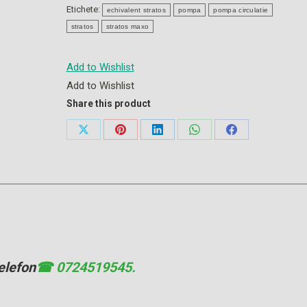
Etichete:
echivalent stratos
pompa
pompa circulatie
stratos
stratos maxo
Add to Wishlist
Add to Wishlist
Share this product
Share
Share
Share
Share
Share
on
on
on
on
on
X
Pinterest
LinkedIn
WhatsApp
Facebook
elefon
☎ 0724519545.