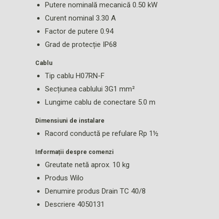
Putere nominală mecanică 0.50 kW
Curent nominal 3.30 A
Factor de putere 0.94
Grad de protecție IP68
Cablu
Tip cablu H07RN-F
Secțiunea cablului 3G1 mm²
Lungime cablu de conectare 5.0 m
Dimensiuni de instalare
Racord conductă pe refulare Rp 1½
Informații despre comenzi
Greutate netă aprox. 10 kg
Produs Wilo
Denumire produs Drain TC 40/8
Descriere 4050131