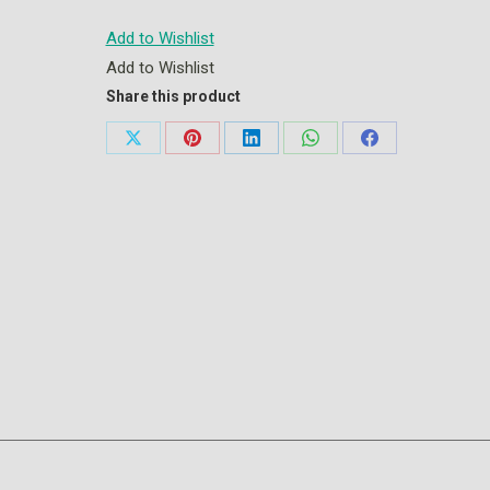
Add to Wishlist
Add to Wishlist
Share this product
Share
Share
Share
Share
Share
on
on
on
on
on
X
Pinterest
LinkedIn
WhatsApp
Facebook