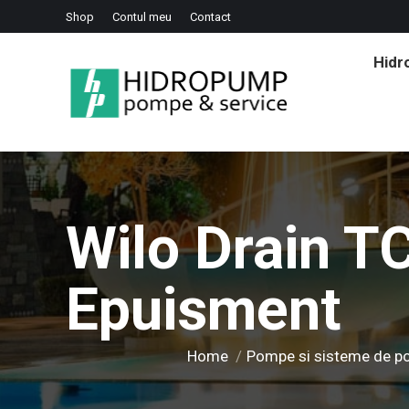
Shop
Contul meu
Contact
Hid
Wilo Drain T
Epuisment
You are here:
Home
Pompe si sisteme de 