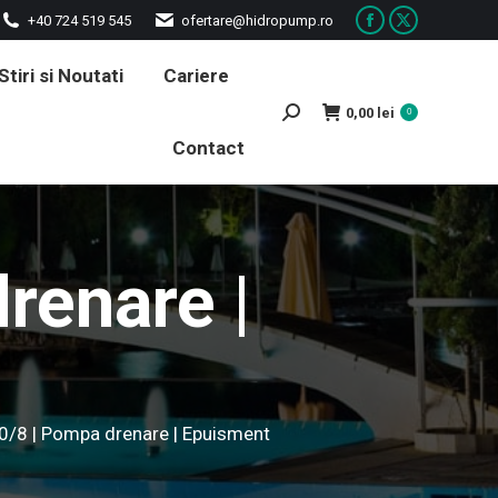
+40 724 519 545
ofertare@hidropump.ro
Facebook
X
page
page
Stiri si Noutati
Cariere
opens
opens
0,00
lei
Search:
0
in
in
Contact
new
new
window
window
renare |
40/8 | Pompa drenare | Epuisment