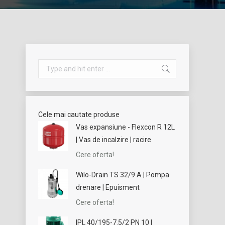
Search:
Cele mai cautate produse
Vas expansiune - Flexcon R 12L
| Vas de incalzire | racire
Cere oferta!
Wilo-Drain TS 32/9 A | Pompa
drenare | Epuisment
Cere oferta!
IPL 40/195-7.5/2 PN 10 |