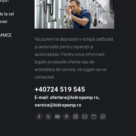
oștri
e la cel
niei
: #MCE
Vă punem la dispoziție o echipă calificată
și autorizată pentru reparații și
automatizări. Pentru orice informatii
legate produsele oferite sau de
activitatea de service, va rugam sa ne
contactati.
+40724 519 545
E-mail: ofertare@hidropump.ro,
service@hidropump.ro
Find us on:
Facebook
X
YouTube
Pinterest
Instagram
Mail
Website
Whatsapp
page
page
page
page
page
page
page
page
opens
opens
opens
opens
opens
opens
opens
opens