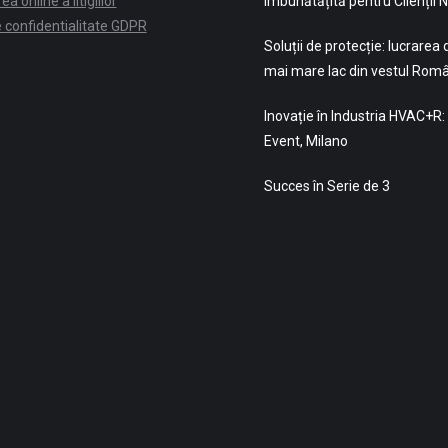
a online a litigiilor
Îmbunătățită pentru Clienții N
e confidentialitate GDPR
Soluții de protecție: lucrarea d
mai mare lac din vestul Româ
Inovație în Industria HVAC+R
Event, Milano
Succes în Serie de 3