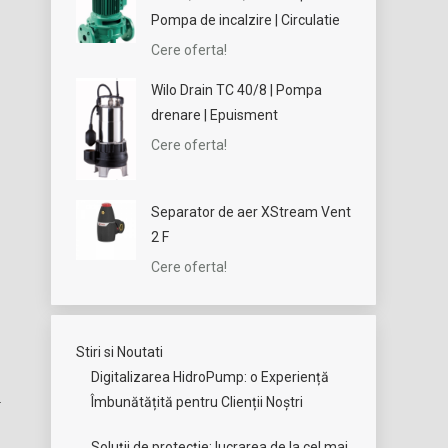
Pompa de incalzire | Circulatie
Cere oferta!
Wilo Drain TC 40/8 | Pompa
drenare | Epuisment
Cere oferta!
Separator de aer XStream Vent
2 F
Cere oferta!
Stiri si Noutati
Digitalizarea HidroPump: o Experiență
Îmbunătățită pentru Clienții Noștri
Soluții de protecție: lucrarea de la cel mai