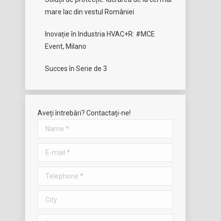
mare lac din vestul României
Inovație în Industria HVAC+R: #MCE
Event, Milano
Succes în Serie de 3
Aveți întrebări? Contactați-ne!
Name *
E-mail *
Telephone *
City
Company