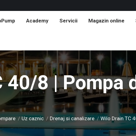
roPump
Academy
Servicii
Magazin online
C 40/8 | Pompa d
pompare
Uz caznic
Drenaj si canalizare
Wilo Drain TC 