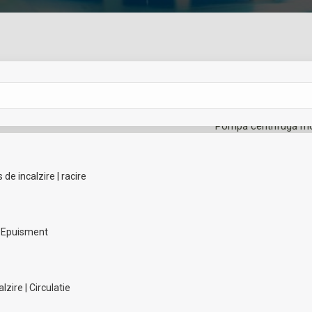
Cere oferta!
Pompă centrifugă mon
cu motor trifazat mo
etanşare şi motor sta
de incalzire | racire
Categorie:
Pompe de inca
| Epuisment
Add to Wishlist
Add to Wishlist
Share this product
zire | Circulatie