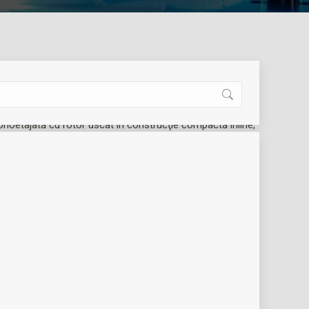
oetajată cu rotor uscat în construcţie compactă inline,
ntat direct prin flanşă şi ax monobloc sau cu manta de
ndard montat rigid prin cuplaj (model N).
lzire | circulatie
SKU:
2121201