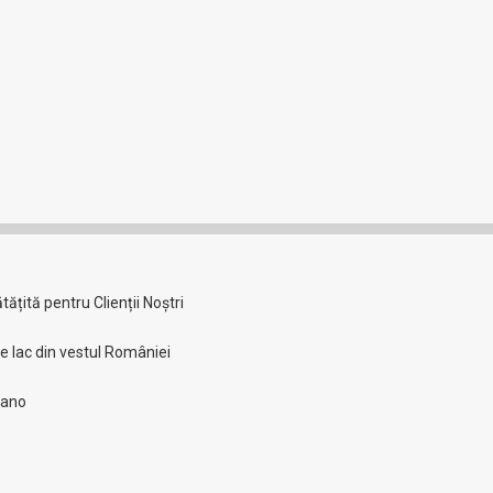
Share
Share
on
on
X
Pinteres
L
țită pentru Clienții Noștri
re lac din vestul României
lano