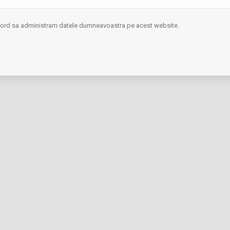
ompei şi mantaua de etanşare acoperite prin cataforeză.
acord sa administram datele dumneavoastra pe acest website.