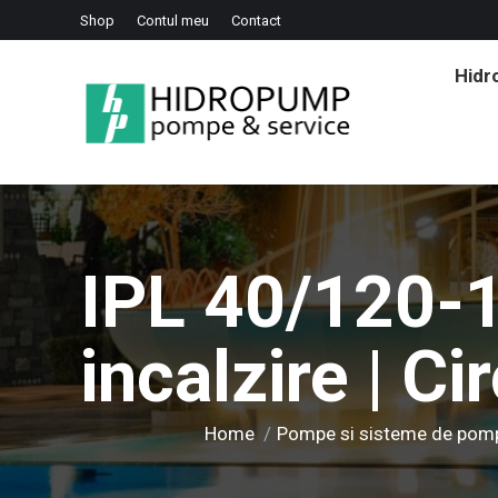
Shop
Contul meu
Contact
Hid
IPL 40/120-1
incalzire | Ci
You are here:
Home
Pompe si sisteme de pom