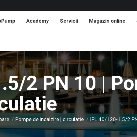
roPump
Academy
Servicii
Magazin online
.5/2 PN 10 | P
rculatie
pare
Pompe de incalzire | circulatie
IPL 40/120-1.5/2 PN 