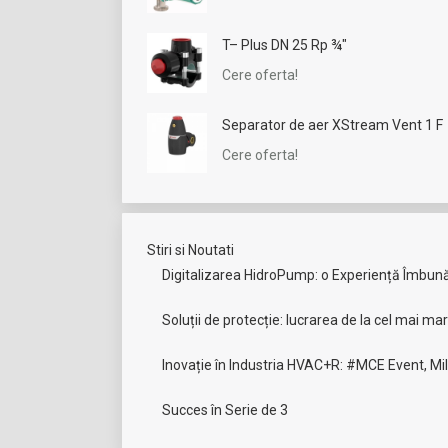
T– Plus DN 25 Rp ¾"
Cere oferta!
Separator de aer XStream Vent 1 F
Cere oferta!
Stiri si Noutati
Digitalizarea HidroPump: o Experiență Îmbunătă
Soluții de protecție: lucrarea de la cel mai ma
Inovație în Industria HVAC+R: #MCE Event, Mi
Succes în Serie de 3