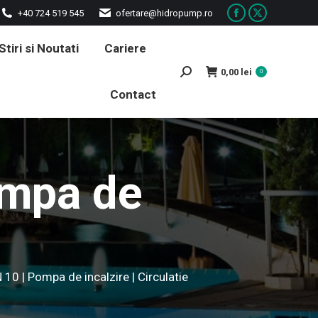
+40 724 519 545
ofertare@hidropump.ro
Facebook
X
page
page
Stiri si Noutati
Cariere
opens
opens
0,00
lei
Search:
0
in
in
Contact
new
new
window
window
ompa de
10 | Pompa de incalzire | Circulatie