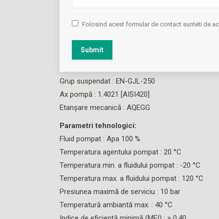
cavitaţia pompei.
Flanşă cu prize de presiune R 1/8. Carcasa p
Folosind acest formular de contact sunteti de 
Materiale:
Submit
Carcasa pompei : EN-GJL-250
Rotor hidraulic: : PPO-GF30
Grup suspendat : EN-GJL-250
Ax pompă : 1.4021 [AISI420]
Etanşare mecanică : AQEGG
Parametri tehnologici:
Fluid pompat : Apa 100 %
Temperatura agentului pompat : 20 °C
Temperatura min. a fluidului pompat : -20 °C
Temperatura max. a fluidului pompat : 120 °C
Presiunea maximă de serviciu : 10 bar
Temperatură ambiantă max. : 40 °C
Indice de eficienţă minimă (MEI) : ≥ 0.40