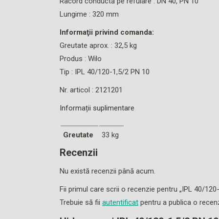
Racord conductă pe refulare : DN 40, PN 10
Lungime : 320 mm
Informaţii privind comanda:
Greutate aprox. : 32,5 kg
Produs : Wilo
Tip : IPL 40/120-1,5/2 PN 10
Nr. articol : 2121201
Informații suplimentare
Greutate
33 kg
Recenzii
Nu există recenzii până acum.
Fii primul care scrii o recenzie pentru „IPL 40/120
Trebuie să fii
autentificat
pentru a publica o recenz