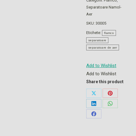
Categorii:
Flamco
,
Separatoare Namol-
Aer
SKU:
30005
Etichete:
flamco
separatoare
separatoare de aer
Add to Wishlist
Add to Wishlist
Share this product
Share
Share
on
on
Share
Share
X
Pinterest
on
on
Share
LinkedIn
WhatsApp
on