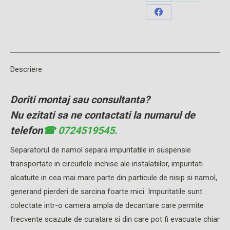
Share
Share
X
Pinterest
on
on
Share
LinkedIn
WhatsApp
on
Facebook
Descriere
Doriti montaj sau consultanta?
Nu ezitati sa ne contactati la numarul de
telefon
☎ 0724519545.
Separatorul de namol separa impuritatile in suspensie
transportate in circuitele inchise ale instalatiilor, impuritati
alcatuite in cea mai mare parte din particule de nisip si namol,
generand pierderi de sarcina foarte mici. Impuritatile sunt
colectate intr-o camera ampla de decantare care permite
frecvente scazute de curatare si din care pot fi evacuate chiar