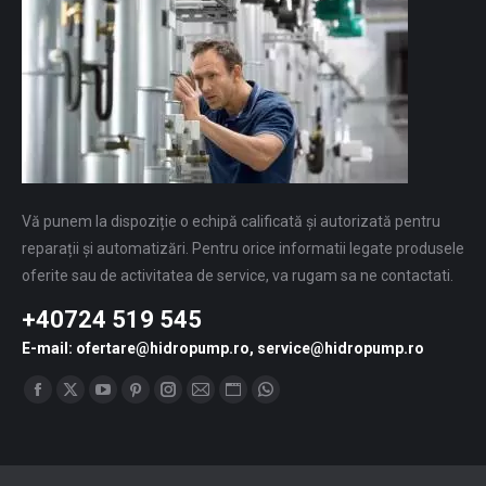
Vă punem la dispoziție o echipă calificată și autorizată pentru
reparații și automatizări. Pentru orice informatii legate produsele
oferite sau de activitatea de service, va rugam sa ne contactati.
+40724 519 545
E-mail: ofertare@hidropump.ro, service@hidropump.ro
Find us on:
Facebook
X
YouTube
Pinterest
Instagram
Mail
Website
Whatsapp
page
page
page
page
page
page
page
page
opens
opens
opens
opens
opens
opens
opens
opens