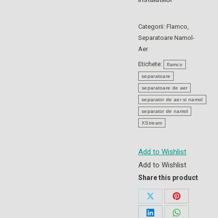
Categorii:
Flamco
,
Separatoare Namol-
Aer
Etichete:
flamco
separatoare
separatoare de aer
separator de aer si namol
separator de namol
XStream
Add to Wishlist
Add to Wishlist
Share this product
Share
Share
on
on