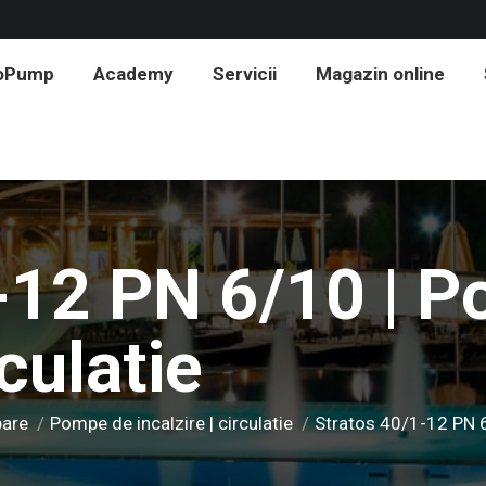
roPump
Academy
Servicii
Magazin online
-12 PN 6/10 | 
rculatie
pare
Pompe de incalzire | circulatie
Stratos 40/1-12 PN 6/