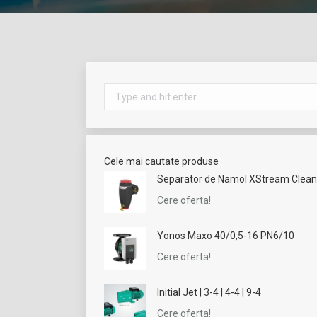
Search:
Cele mai cautate produse
Separator de Namol XStream Clean 
Cere oferta!
Yonos Maxo 40/0,5-16 PN6/10
Cere oferta!
Initial Jet | 3-4 | 4-4 | 9-4
Cere oferta!