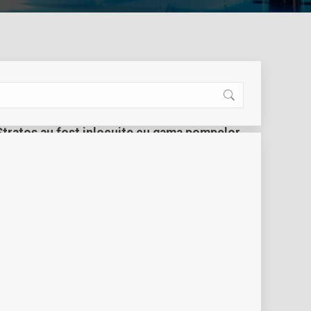
ratos au fost inlocuite cu gama pompelor
enţă Wilo-Stratos reglată electronic.
cu rotor umed cu cheltuieli minime de exploatare,
aj pe conductă. Adecvată pentru toate instalaţiile de
 climatizare (‐10 °C la +110 °C).
lzire | circulatie
SKU:
2090455