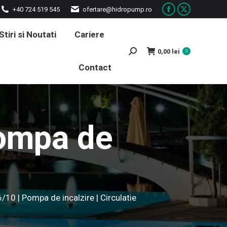
+40 724 519 545
ofertare@hidropump.ro
Facebook
X
page
page
Stiri si Noutati
Cariere
opens
opens
0,00
lei
Search:
0
in
in
Contact
new
new
window
window
Pompa de
10 | Pompa de incalzire | Circulatie