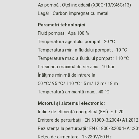
Ax pompă : Oţel inoxidabil (X30Cr13/X46Cr13)
Lagăr : Carbon impregnat cu metal
Parametri tehnologici:
Fluid pompat : Apa 100 %
Temperatura agentului pompat : 20 °C
Temperatura min. a fluidului pompat : -10 °C
Temperatura max. a fluidului pompat : 110 °C
Presiunea maximă de serviciu : 10 bar
Înălţime minimă de intrare la
50 °C/ 95 °C/ 110 °C : 5 m/ 12 m/ 18 m
Temperatură ambiantă max. : 40 °C
Motorul şi sistemul electronic:
Indice de eficienţă energetică (EEI) : ≤ 0.20
Emitere de perturbaţii : EN 61800-3;2004+A1;2012 
Rezistenţă la perturbaţii : EN 61800-3;2004+A1;20
Reţea de alimentare : 1~230V/50 Hz