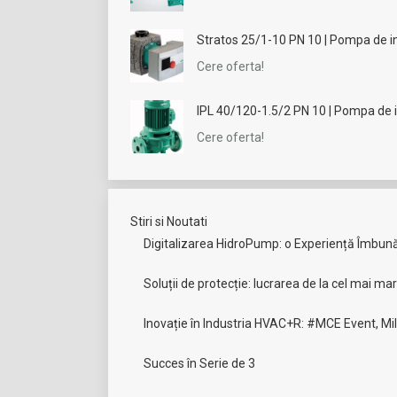
Stratos 25/1-10 PN 10 | Pompa de inc
Cere oferta!
IPL 40/120-1.5/2 PN 10 | Pompa de in
Cere oferta!
Stiri si Noutati
Digitalizarea HidroPump: o Experiență Îmbunătă
Descriere
Informații suplimentare
Rece
Soluții de protecție: lucrarea de la cel mai ma
Doriti montaj sau consultanta?
Inovație în Industria HVAC+R: #MCE Event, Mi
Nu ezitati sa ne contactati la numaru
Succes în Serie de 3
Pompă de înaltă eficienţă Wilo-Stratos reglată