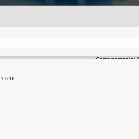
Cere oferta!
Gama pompelor St
Stratos Maxo
1 1/4 F
Pompă de înaltă efici
Pompă de circulaţie 
destinată pentru mont
încălzire, ventilare şi
Categorie:
Pompe de inca