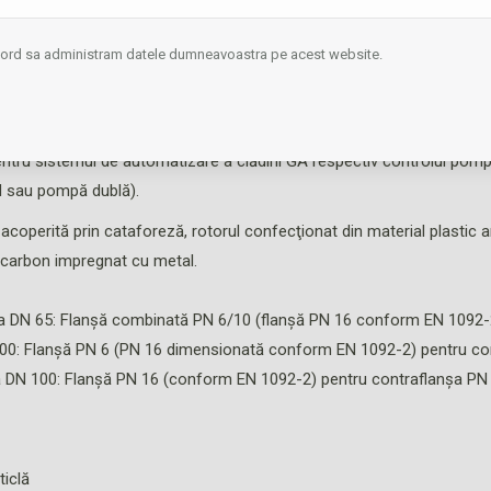
struit cu tehnologia ECM, cu cuplu de pornire ridicat, funcţie a
acord sa administram datele dumneavoastra pe acest website.
e avarie fără potenţial, interfaţă IR pentru comunicarea fără fir cu
entru sistemul de automatizare a clădirii GA respectiv controlul pom
M sau pompă dublă).
perită prin cataforeză, rotorul confecţionat din material plastic arm
n carbon impregnat cu metal.
a DN 65: Flanşă combinată PN 6/10 (flanşă PN 16 conform EN 1092-2
100: Flanşă PN 6 (PN 16 dimensionată conform EN 1092-2) pentru co
a DN 100: Flanşă PN 16 (conform EN 1092-2) pentru contraflanşa PN
ticlă