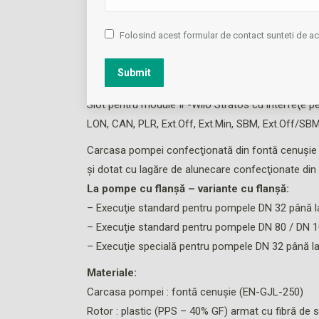
Motor sincron de cea mai înaltă eficienţă, con
Folosind acest formular de contact sunteti de 
integrată.
Lampă semnalizare avarie, semnalizare colectivă d
Submit
Wilo.
Slot pentru module IF-Wilo Stratos cu interfeţe p
LON, CAN, PLR, Ext.Off, Ext.Min, SBM, Ext.Off/SB
Carcasa pompei confecţionată din fontă cenuşie aco
şi dotat cu lagăre de alunecare confecţionate di
La pompe cu flanşă – variante cu flanşă:
– Execuţie standard pentru pompele DN 32 până l
– Execuţie standard pentru pompele DN 80 / DN 
– Execuţie specială pentru pompele DN 32 până l
Materiale:
Carcasa pompei : fontă cenuşie (EN-GJL-250)
Rotor : plastic (PPS – 40% GF) armat cu fibră de s