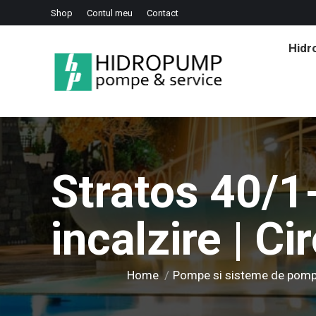
Shop
Contul meu
Contact
Hid
Stratos 40/1
incalzire | Ci
You are here:
Home
Pompe si sisteme de pom