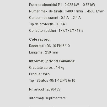
Puterea absorbită P1 : 0,025 kW … 0,55 kW
Număr max. de turaţii : 1400 1/min … 4600 1/min
Consum de curent : 0,2 A … 2,4 A
Tip de protecţie : IP X4D
Conectori cabluri : 1×7/1×9/1×13.5
Cote racord:
Racorduri : DN 40 PN 6/10
Lungime : 250 mm
Informaţii privind comanda:
Greutate aprox. : 14 kg
Produs : Wilo
Tip : Stratos 40/1-12 PN 6/10
Nr. articol : 2090455
Informații suplimentare