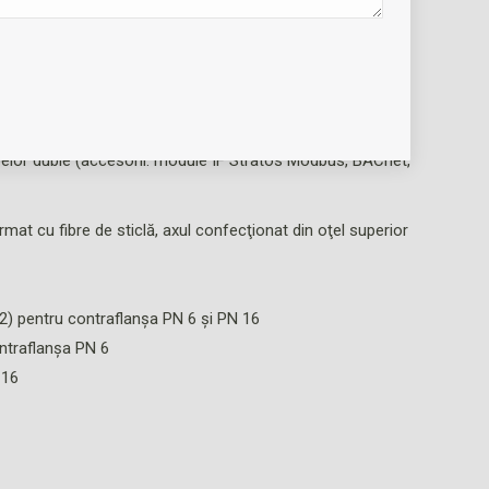
utomată de deblocare şi protecţie totală motor
 aparatul de comandă şi service telecomanda IR/stick-ul
pelor duble (accesorii: module IF Stratos Modbus, BACnet,
at cu fibre de sticlă, axul confecţionat din oţel superior
) pentru contraflanşa PN 6 şi PN 16
ntraflanşa PN 6
 16