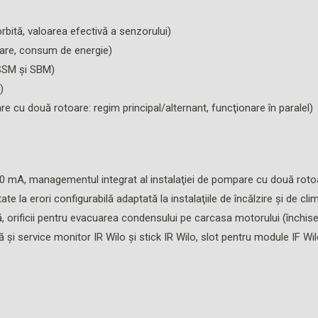
bită, valoarea efectivă a senzorului)
nare, consum de energie)
 SSM şi SBM)
)
 cu două rotoare: regim principal/alternant, funcţionare în paralel)
20 mA, managementul integrat al instalaţiei de pompare cu două roto
ate la erori configurabilă adaptată la instalaţiile de încălzire şi de c
 orificii pentru evacuarea condensului pe carcasa motorului (închise l
şi service monitor IR Wilo şi stick IR Wilo, slot pentru module IF 