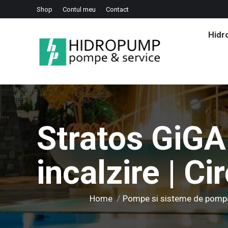
Shop
Contul meu
Contact
Hid
Stratos GiGA
incalzire | Ci
You are here:
Home
Pompe si sisteme de pomp