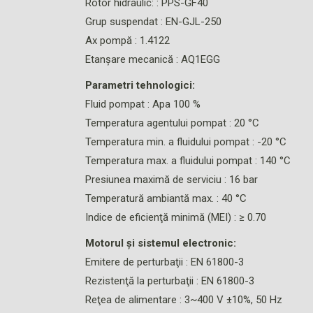
Rotor hidraulic: : PPS-GF40
Grup suspendat : EN-GJL-250
Ax pompă : 1.4122
Etanşare mecanică : AQ1EGG
Parametri tehnologici:
Fluid pompat : Apa 100 %
Temperatura agentului pompat : 20 °C
Temperatura min. a fluidului pompat : -20 °C
Temperatura max. a fluidului pompat : 140 °C
Presiunea maximă de serviciu : 16 bar
Temperatură ambiantă max. : 40 °C
Indice de eficienţă minimă (MEI) : ≥ 0.70
Motorul şi sistemul electronic:
Emitere de perturbaţii : EN 61800-3
Rezistenţă la perturbaţii : EN 61800-3
Reţea de alimentare : 3~400 V ±10%, 50 Hz