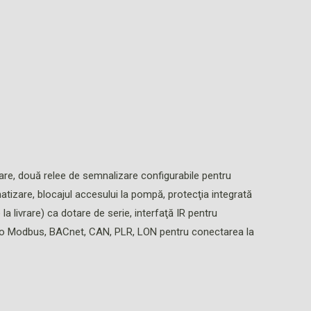
are, două relee de semnalizare configurabile pentru
limatizare, blocajul accesului la pompă, protecţia integrată
a livrare) ca dotare de serie, interfaţă IR pentru
Wilo Modbus, BACnet, CAN, PLR, LON pentru conectarea la