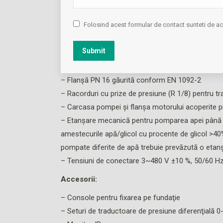
mecanică Pompa Stratos GIGA este concepută în
materiale abrazive în instalaţiile de încălzire, 
Folosind acest formular de contact sunteti de 
Construcţie:
Submit
– Pompă centrifugă monoetajată de joasă presi
– Carcasă în spirală de concepţie inline (ştuţuri de
– Flanşă PN 16 găurită conform EN 1092-2
– Racorduri cu prize de presiune (R 1/8) pentru tra
– Carcasa pompei şi flanşa motorului acoperite pr
– Etanşare mecanică pentru pomparea apei până l
amestecurile apă/glicol cu procente de glicol >40
pompate diferite de apă trebuie prevăzută o etan
– Tensiuni de conectare 3~480 V ±10 %, 50/60 H
Accesorii:
– Console pentru fixarea pe fundaţie
– Seturi de traductoare de presiune diferenţială