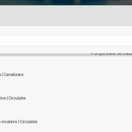
Cere oferta!
Pompă inline de înalt
peste valorile limită
electronică a puterii,
a | Canalizare
Categorie:
Pompe de inca
re | Circulatie
Add to Wishlist
Add to Wishlist
Share this product
ncalzire | Circulatie