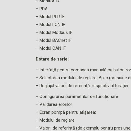
– Monitor IR
– PDA
– Modul PLR IF
– Modul LON IF
– Modul Modbus IF
– Modul BACnet IF
– Modul CAN IF
Dotare de serie:
– Interfaţă pentru comanda manuală cu buton roş
– Selectarea modului de reglare: Δp-c (presiune dif
– Reglajul valorii de referinţă, respectiv al turaţiei
– Configurarea parametrilor de funcţionare
– Validarea erorilor
– Ecran pompă pentru afişarea:
– Modului de reglare
– Valorii de referinţă (de exemplu pentru presiunea