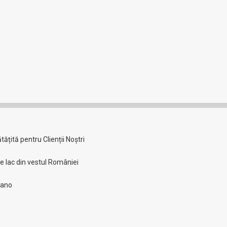
Share
Share
on
on
X
Pinteres
L
țită pentru Clienții Noștri
re lac din vestul României
lano