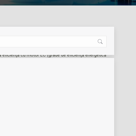
ă eficienţă cu motor EC (grade de eficienţă energetică
 ale clasei IE4 conform IEC TS 60034-30) şi adaptarea
 varianta constructivă cu rotor uscat.
lzire | circulatie
SKU:
2117130