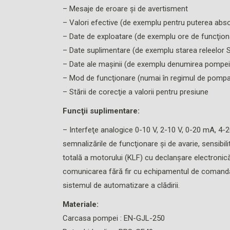
– Mesaje de eroare şi de avertisment
– Valori efective (de exemplu pentru puterea absor
– Date de exploatare (de exemplu ore de funcţio
– Date suplimentare (de exemplu starea releelor
– Date ale maşinii (de exemplu denumirea pompei
– Mod de funcţionare (numai în regimul de pompare
– Stării de corecţie a valorii pentru presiune
Funcţii suplimentare:
– Interfeţe analogice 0-10 V, 2-10 V, 0-20 mA, 4-
semnalizările de funcţionare şi de avarie, sensibilit
totală a motorului (KLF) cu declanşare electronică,
comunicarea fără fir cu echipamentul de comandă 
sistemul de automatizare a clădirii.
Materiale:
Carcasa pompei : EN-GJL-250