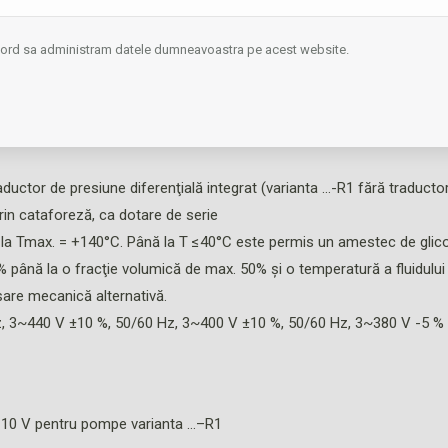
 primul rând pentru vehicularea apei de încălzire (conform VDI 
reţelele de apă rece şi instalaţiile de răcire.
acord sa administram datele dumneavoastra pe acest website.
une cu ax monobloc
 aspiraţie şi presiune cu aceleaşi flanşe pe o linie)
ductor de presiune diferenţială integrat (varianta …-R1 fără traductor
in cataforeză, ca dotare de serie
a Tmax. = +140°C. Până la T ≤40°C este permis un amestec de glicol
% până la o fracţie volumică de max. 50% şi o temperatură a fluidulu
şare mecanică alternativă.
z, 3~440 V ±10 %, 50/60 Hz, 3~400 V ±10 %, 50/60 Hz, 3~380 V -5 %
 0-10 V pentru pompe varianta …–R1