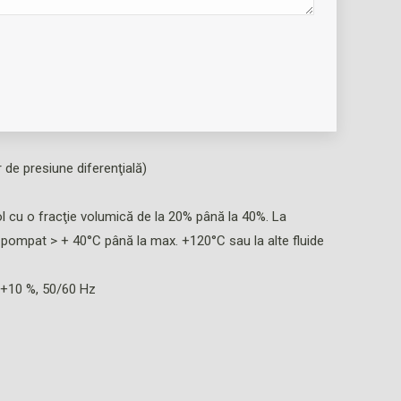
2035), a apei reci şi soluţiilor de apă-glicol fără
 de presiune diferenţială)
 cu o fracţie volumică de la 20% până la 40%. La
i pompat > + 40°C până la max. +120°C sau la alte fluide
 +10 %, 50/60 Hz