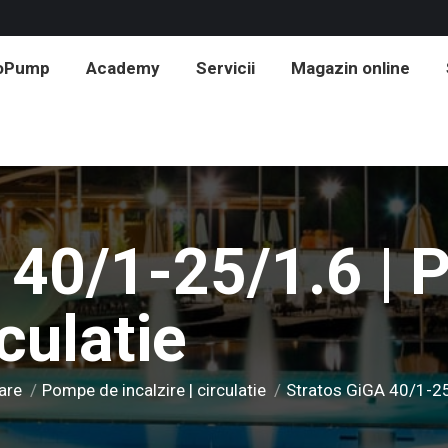
roPump
Academy
Servicii
Magazin online
 40/1-25/1.6 |
rculatie
are
Pompe de incalzire | circulatie
Stratos GiGA 40/1-25/