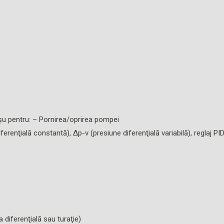
u pentru: – Pornirea/oprirea pompei
erenţială constantă), Δp-v (presiune diferenţială variabilă), reglaj PID
 diferenţială sau turaţie)