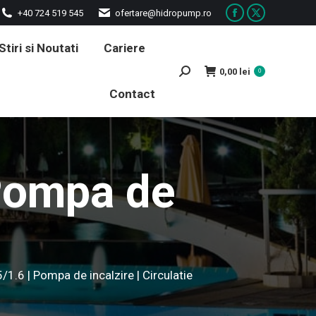
+40 724 519 545
ofertare@hidropump.ro
Facebook
X
page
page
Stiri si Noutati
Cariere
opens
opens
0,00
lei
Search:
0
in
in
Contact
new
new
window
window
 Pompa de
1.6 | Pompa de incalzire | Circulatie