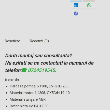
Share
Share
on
on
Share
Share
X
Pinterest
on
on
Share
LinkedIn
WhatsApp
on
Facebook
Descriere
Recenzii (0)
Doriti montaj sau consultanta?
Nu ezitati sa ne contactati la numarul de
telefon
☎ 0724519545.
Materiale
Carcasă pompă 5.1300, EN-GJL-200
Material motor 1.4308, GX5CrNi19-10
Material etanșare NBR
Rotor hidraulic PA-GF30