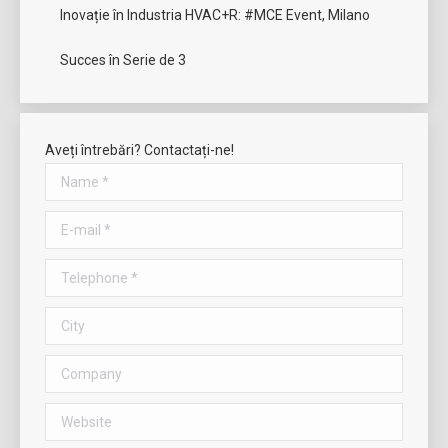
Inovație în Industria HVAC+R: #MCE Event, Milano
Succes în Serie de 3
Aveți întrebări? Contactați-ne!
Name *
E-mail *
Telephone *
City
Company
Website