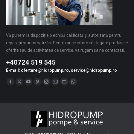
Vă punem la dispoziție o echipă calificată și autorizată pentru
reparații și automatizări. Pentru orice informatii legate produsele
oferite sau de activitatea de service, va rugam sa ne contactati.
+40724 519 545
E-mail: ofertare@hidropump.ro, service@hidropump.ro
Find us on:
Facebook
X
YouTube
Pinterest
Instagram
Mail
Website
Whatsapp
page
page
page
page
page
page
page
page
opens
opens
opens
opens
opens
opens
opens
opens
in
in
in
in
in
in
in
in
new
new
new
new
new
new
new
new
window
window
window
window
window
window
window
window