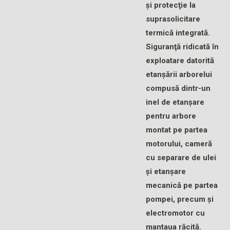
şi protecţie la
suprasolicitare
termică integrată.
Siguranţă ridicată în
exploatare datorită
etanşării arborelui
compusă dintr-un
inel de etanşare
pentru arbore
montat pe partea
motorului, cameră
cu separare de ulei
şi etanşare
mecanică pe partea
pompei, precum şi
electromotor cu
mantaua răcită.