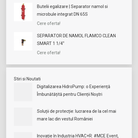
Butelii egalizare | Separator namol si
microbule integrat DN 65S
Cere oferta!
SEPARATOR DE NAMOL FLAMCO CLEAN
SMART 1 1/4''
Cere oferta!
Stiri si Noutati
Digitalizarea HidroPump: o Experiență
Îmbunătățită pentru Clienții Noștri
Soluții de protecție: lucrarea de la cel mai
mare lac din vestul României
Inovație în Industria HVAC+R: #MCE Event,