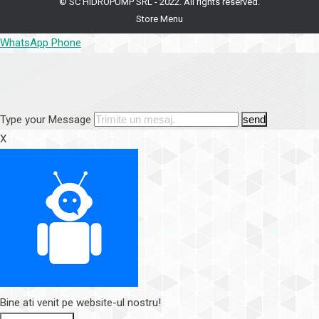
© SC HIDROPUMP SRL - 2022. All rights reserved.
Store Menu
WhatsApp
Phone
Type your Message
send
X
Bine ati venit pe website-ul nostru!