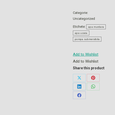
Categorie:
Uncategorized
Etichete:
apa murdara
apa uzata
pompa submersibila
Add to Wishlist
Add to Wishlist
Share this product
Share
Share
on
on
Share
Share
X
Pinterest
on
on
Share
LinkedIn
WhatsApp
on
Facebook