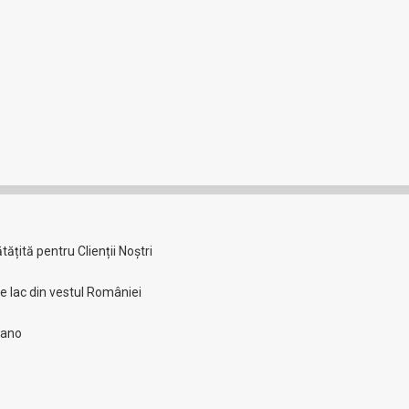
Share
Share
on
on
X
Pinteres
L
țită pentru Clienții Noștri
re lac din vestul României
lano