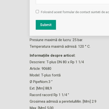
Numerele materialelor:
1.0035 (St33)
Folosind acest formular de contact sunteti de 
1,0034, 10305 (St34)
1,0308, 10345 (St35)
Submit
1,0036, 1,0037, 1,0038, 1,0039, 1,0255, 1,0254 (St3
Presiune maximă de lucru: 25 bar.
Temperatura maximă admisă: 120 ° C.
Informațiile despre articol:
Descriere: T-plus DN 80 x Rp 1 1/4
Article: 90680
Model: T-plus fontă
Ø PipeNom.3 ”
Ext. [Mm] 88,9
Racord racord Rp 1 1/4 ”
Grosimea admisă a pereteluiMin. [Mm] 2.9
Max. [Mm] 5,00