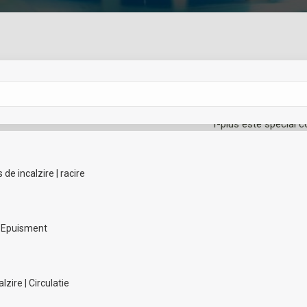
Cere oferta!
T-plus este special c
timp ce sistemul răm
de incalzire | racire
Categorii:
Bransamente T-
SKU:
90680
| Epuisment
Add to Wishlist
Add to Wishlist
Share this product
zire | Circulatie