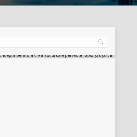
onceput pentru a crea sucursale perfecte rapid și ușor, în
âne în funcțiune.
Plus fara golire instalatie
,
Sisteme de expansiune | Accesorii