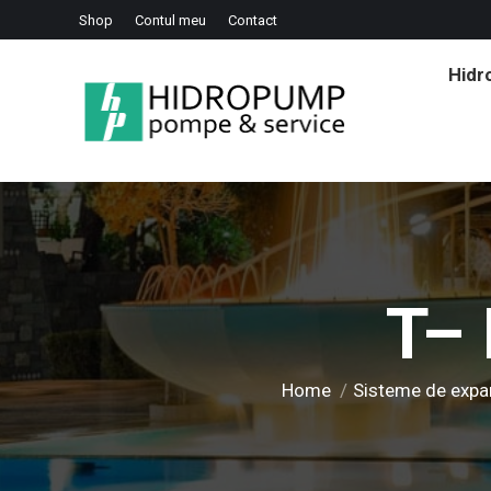
Shop
Contul meu
Contact
Hid
T– 
You are here:
Home
Sisteme de expan