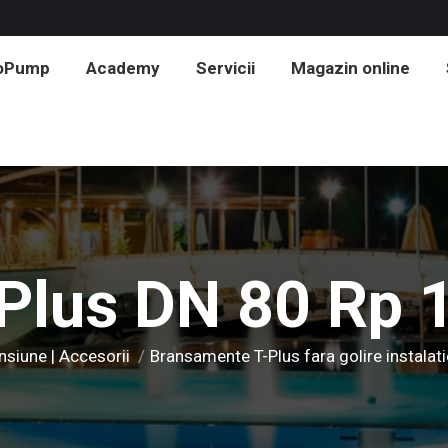
roPump
Academy
Servicii
Magazin online
Plus DN 80 Rp 
siune | Accesorii
Bransamente T-Plus fara golire instalati