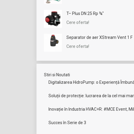
T– Plus DN 25 Rp ¾"
Cere oferta!
Separator de aer XStream Vent 1 F
Cere oferta!
Stiri si Noutati
Digitalizarea HidroPump: o Experiență Îmbunătă
Soluții de protecție: lucrarea de la cel mai ma
Inovație în Industria HVAC+R: #MCE Event, Mi
Succes în Serie de 3