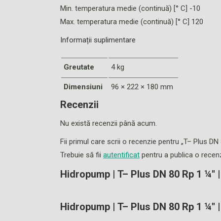
Min. temperatura medie (continuă) [° C] -10
Max. temperatura medie (continuă) [° C] 120
Informații suplimentare
Greutate
4 kg
Dimensiuni
96 × 222 × 180 mm
Recenzii
Nu există recenzii până acum.
Fii primul care scrii o recenzie pentru „T– Plus DN
Trebuie să fii
autentificat
pentru a publica o recenz
Hidropump | T– Plus DN 80 Rp 1 ¼'' |
Hidropump | T– Plus DN 80 Rp 1 ¼'' |