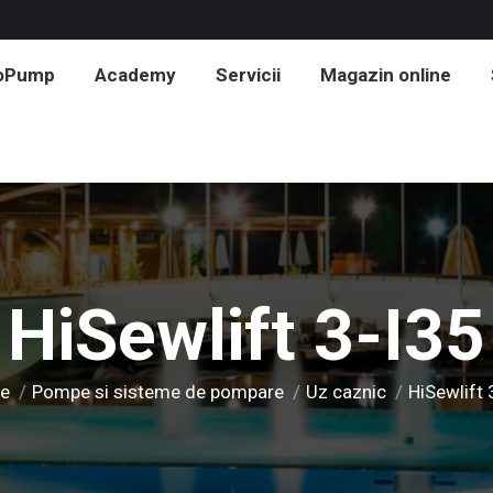
roPump
Academy
Servicii
Magazin online
HiSewlift 3-I35
re here:
e
Pompe si sisteme de pompare
Uz caznic
HiSewlift 