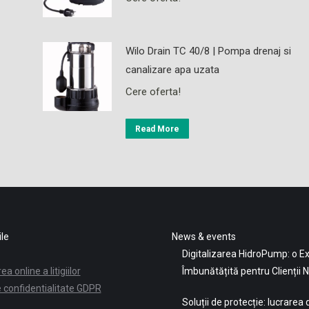
Wilo Drain TC 40/8 | Pompa drenaj si
canalizare apa uzata
Cere oferta!
Read More
ile
News & events
Digitalizarea HidroPump: o E
a online a litigiilor
Îmbunătățită pentru Clienții N
e confidentialitate GDPR
Soluții de protecție: lucrarea d