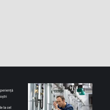
xperiență
oștri
e la cel