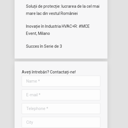
Soluții de protecție: lucrarea de la cel mai
mare lac din vestul României
Inovație în Industria HVAC+R: #MCE
Event, Milano
Succes în Serie de 3
Aveți întrebări? Contactați-ne!
Name *
E-mail *
Telephone *
City