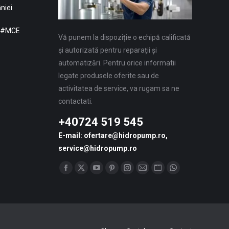
niei
: #MCE
Vă punem la dispoziție o echipă calificată
și autorizată pentru reparații și
automatizări. Pentru orice informatii
legate produsele oferite sau de
activitatea de service, va rugam sa ne
contactati.
+40724 519 545
E-mail: ofertare@hidropump.ro,
service@hidropump.ro
Find us on:
Facebook
X
YouTube
Pinterest
Instagram
Mail
Website
Whatsapp
page
page
page
page
page
page
page
page
opens
opens
opens
opens
opens
opens
opens
opens
in
in
in
in
in
in
in
in
new
new
new
new
new
new
new
new